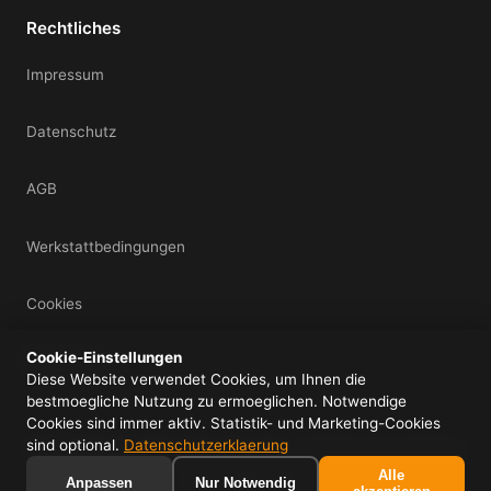
Rechtliches
Impressum
Datenschutz
AGB
Werkstattbedingungen
Cookies
Cookie-Einstellungen
Mein Konto
Diese Website verwendet Cookies, um Ihnen die
bestmoegliche Nutzung zu ermoeglichen. Notwendige
Cookies sind immer aktiv. Statistik- und Marketing-Cookies
sind optional.
Datenschutzerklaerung
© 2026 IDS UG (haftungsbeschraenkt) - Alle Rechte vorbehalten.
Alle
f
ig
yt
Anpassen
Nur Notwendig