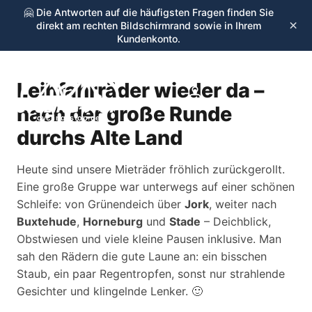
🤗 Die Antworten auf die häufigsten Fragen finden Sie
×
direkt am rechten Bildschirmrand sowie in Ihrem
Kundenkonto.
Leihfahrräder wieder da –
☰
nach der große Runde
cycling-stop.de
durchs Alte Land
Heute sind unsere Mieträder fröhlich zurückgerollt.
Eine große Gruppe war unterwegs auf einer schönen
Schleife: von Grünendeich über
Jork
, weiter nach
Buxtehude
,
Horneburg
und
Stade
– Deichblick,
Obstwiesen und viele kleine Pausen inklusive. Man
sah den Rädern die gute Laune an: ein bisschen
Staub, ein paar Regentropfen, sonst nur strahlende
Gesichter und klingelnde Lenker. 🙂