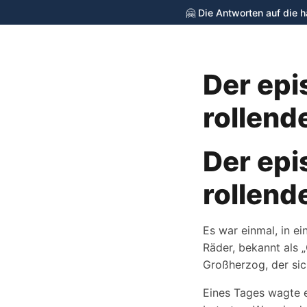
🤗 Die Antworten auf die 
Der epi
cycling-stop.de
rollend
Der epi
rollend
Es war einmal, in e
Räder, bekannt als 
Großherzog, der sich
Eines Tages wagte e