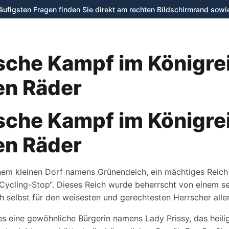
häufigsten Fragen finden Sie direkt am rechten Bildschirmrand sowi
Verleih
Shop
Werkstatt
sche Kampf im Königre
en Räder
sche Kampf im Königre
en Räder
inem kleinen Dorf namens Grünendeich, ein mächtiges Reich
„Cycling-Stop“. Dieses Reich wurde beherrscht von einem s
 selbst für den weisesten und gerechtesten Herrscher aller 
s eine gewöhnliche Bürgerin namens Lady Prissy, das heilig