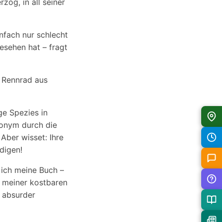
zog, in all seiner
einfach nur schlecht
gesehen hat – fragt
n Rennrad aus
ge Spezies in
nonym durch die
Aber wisset: Ihre
digen!
 ich meine Buch –
e meiner kostbaren
 absurder