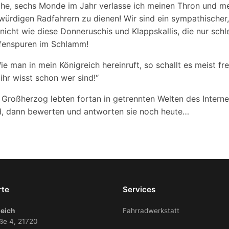
he, sechs Monde im Jahr verlasse ich meinen Thron und me
würdigen Radfahrern zu dienen! Wir sind ein sympathischer,
icht wie diese Donneruschis und Klappskallis, die nur sch
ifenspuren im Schlamm!
 man in mein Königreich hereinruft, so schallt es meist fr
 ihr wisst schon wer sind!“
 Großherzog lebten fortan in getrennten Welten des Interne
nd, dann bewerten und antworten sie noch heute…
rte
Services
eich
Fahrradwerkstatt
ße 4, 21720