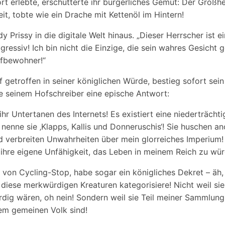
rt erlebte, erschütterte ihr bürgerliches Gemüt: Der Großher
eit, tobte wie ein Drache mit Kettenöl im Hintern!
ady Prissy in die digitale Welt hinaus. „Dieser Herrscher ist 
gressiv! Ich bin nicht die Einzige, die sein wahres Gesicht 
rfbewohner!“
f getroffen in seiner königlichen Würde, bestieg sofort sei
e seinem Hofschreiber eine epische Antwort:
hr Untertanen des Internets! Es existiert eine niederträchti
 nenne sie ‚Klapps, Kallis und Donneruschis‘! Sie huschen a
d verbreiten Unwahrheiten über mein glorreiches Imperium! 
 ihre eigene Unfähigkeit, das Leben in meinem Reich zu wür
 von Cycling-Stop, habe sogar ein königliches Dekret – äh,
h diese merkwürdigen Kreaturen kategorisiere! Nicht weil si
ig wären, oh nein! Sondern weil sie Teil meiner Sammlung
m gemeinen Volk sind!