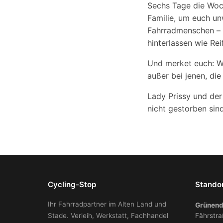
Sechs Tage die Woc
Familie, um euch un
Fahrradmenschen – n
hinterlassen wie Re
Und merket euch: Wie
außer bei jenen, die
Lady Prissy und der
nicht gestorben si
Cycling-Stop
Stando
Ihr Fahrradpartner im Alten Land und
Grünend
Stade. Verleih, Werkstatt, Fachhandel
Fährstra