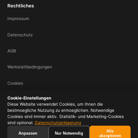
Rechtliches
Impressum
Datenschutz
AGB
Werkstattbedingungen
Cookies
Cookie-Einstellungen
Mein Konto
Diese Website verwendet Cookies, um Ihnen die
bestmoegliche Nutzung zu ermoeglichen. Notwendige
Cookies sind immer aktiv. Statistik- und Marketing-Cookies
sind optional.
Datenschutzerklaerung
© 2026 IDS UG (haftungsbeschraenkt) - Alle Rechte vorbehalten.
Alle
f
ig
yt
Anpassen
Nur Notwendig
akzeptieren