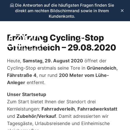
🤗 Die Antworten auf die häufigsten Fragen finden Sie
×
direkt am rechten Bildschirmrand sowie in Ihrem
Kundenkonto.
Eröffnung Cycling-Stop
☰
Grünendeich – 29.08.2020
cycling-stop.de
Heute,
Samstag, 29. August 2020
öffnet der
Cycling-Stop erstmals seine Tore in
Grünendeich,
Fährstraße 4
, nur rund
200 Meter vom Lühe-
Anleger
entfernt.
Unser Startsetup
Zum Start bietet Ihnen der Standort drei
Kernleistungen:
Fahrradverleih
,
Fahrradwerkstatt
und
Zubehör/Verkauf
. Damit adressierten wir
Tagesgäste, Urlaubsreisende und Einheimische