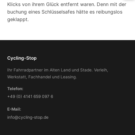
Klicks von ihrem Glück entfernt waren. Denn mit der
buchung eines Schlüsselsafes hätte es reibungslos
geklappt.
Cycling-Stop
Ihr Fahrradpartner im Alten Land und Stade. Verleih,
Werkstatt, Fachhandel und Leasing.
Telefon:
+49 (0) 4141 659 097 6
E-Mail:
info@cycling-stop.de