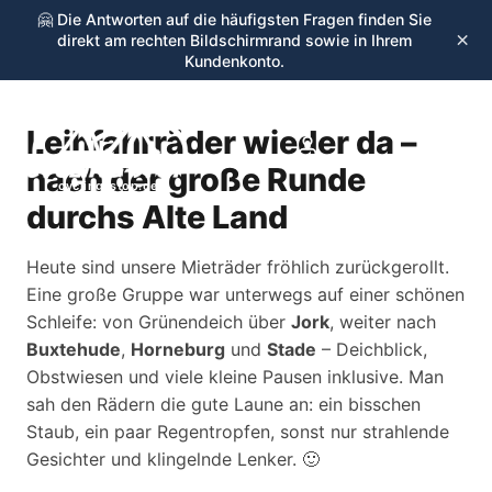
🤗 Die Antworten auf die häufigsten Fragen finden Sie
×
direkt am rechten Bildschirmrand sowie in Ihrem
Kundenkonto.
Leihfahrräder wieder da –
☰
nach der große Runde
cycling-stop.de
durchs Alte Land
Heute sind unsere Mieträder fröhlich zurückgerollt.
Eine große Gruppe war unterwegs auf einer schönen
Schleife: von Grünendeich über
Jork
, weiter nach
Buxtehude
,
Horneburg
und
Stade
– Deichblick,
Obstwiesen und viele kleine Pausen inklusive. Man
sah den Rädern die gute Laune an: ein bisschen
Staub, ein paar Regentropfen, sonst nur strahlende
Gesichter und klingelnde Lenker. 🙂