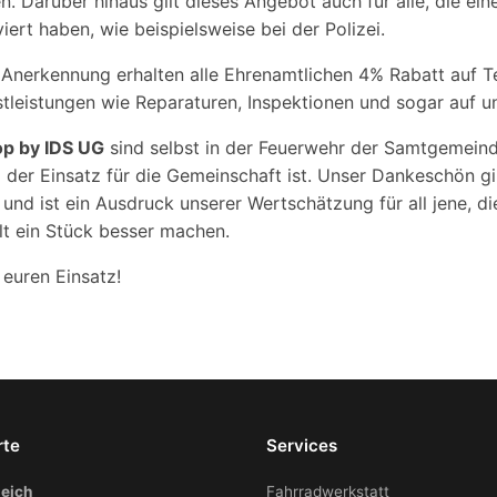
. Darüber hinaus gilt dieses Angebot auch für alle, die ei
ert haben, wie beispielsweise bei der Polizei.
 Anerkennung erhalten alle Ehrenamtlichen 4% Rabatt auf T
tleistungen wie Reparaturen, Inspektionen und sogar auf un
op by IDS UG
sind selbst in der Feuerwehr der Samtgemeind
l der Einsatz für die Gemeinschaft ist. Unser Dankeschön g
und ist ein Ausdruck unserer Wertschätzung für all jene, di
t ein Stück besser machen.
 euren Einsatz!
rte
Services
eich
Fahrradwerkstatt