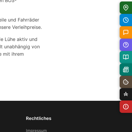
nen BOS-
eile und Fahrräder
sere Verleihpreise.
e Lühe aktiv und
ilt unabhängig von
e mit ihrem
Rechtliches
Impressum