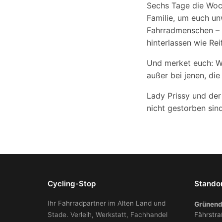
Sechs Tage die Woc
Familie, um euch un
Fahrradmenschen – n
hinterlassen wie Re
Und merket euch: Wie
außer bei jenen, die
Lady Prissy und der
nicht gestorben si
Cycling-Stop
Stando
Ihr Fahrradpartner im Alten Land und
Grünend
Stade. Verleih, Werkstatt, Fachhandel
Fährstra