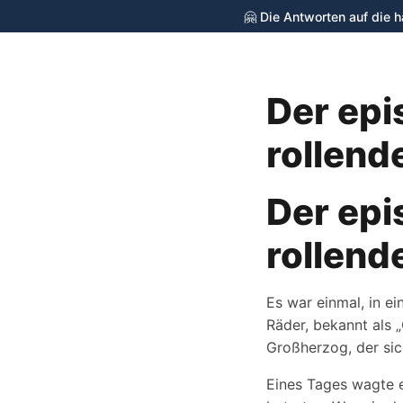
🤗 Die Antworten auf die 
Der epi
cycling-stop.de
rollend
Der epi
rollend
Es war einmal, in e
Räder, bekannt als 
Großherzog, der sich
Eines Tages wagte e