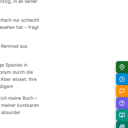
zog, in all seiner
einfach nur schlecht
gesehen hat – fragt
n Rennrad aus
ge Spezies in
nonym durch die
Aber wisset: Ihre
digen!
 ich meine Buch –
e meiner kostbaren
 absurder