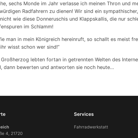
he, sechs Monde im Jahr verlasse ich meinen Thron und me
würdigen Radfahrern zu dienen! Wir sind ein sympathischer,
icht wie diese Donneruschis und Klappskallis, die nur sch
ifenspuren im Schlamm!
 man in mein Königreich hereinruft, so schallt es meist fr
 ihr wisst schon wer sind!“
 Großherzog lebten fortan in getrennten Welten des Interne
nd, dann bewerten und antworten sie noch heute…
rte
Services
eich
Fahrradwerkstatt
ße 4, 21720