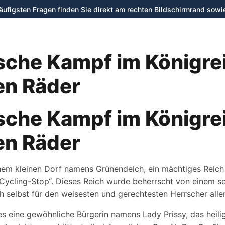
häufigsten Fragen finden Sie direkt am rechten Bildschirmrand sowi
Verleih
Shop
Werkstatt
sche Kampf im Königre
en Räder
sche Kampf im Königre
en Räder
inem kleinen Dorf namens Grünendeich, ein mächtiges Reich
„Cycling-Stop“. Dieses Reich wurde beherrscht von einem s
 selbst für den weisesten und gerechtesten Herrscher aller 
s eine gewöhnliche Bürgerin namens Lady Prissy, das heilig