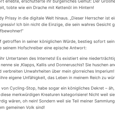
rt erlebte, erschütterte ihr bürgerliches Gemüt: Der Großher
eit, tobte wie ein Drache mit Kettenöl im Hintern!
ady Prissy in die digitale Welt hinaus. „Dieser Herrscher ist 
gressiv! Ich bin nicht die Einzige, die sein wahres Gesicht 
rfbewohner!“
f getroffen in seiner königlichen Würde, bestieg sofort sei
e seinem Hofschreiber eine epische Antwort:
hr Untertanen des Internets! Es existiert eine niederträchti
 nenne sie ‚Klapps, Kallis und Donneruschis‘! Sie huschen a
d verbreiten Unwahrheiten über mein glorreiches Imperium! 
 ihre eigene Unfähigkeit, das Leben in meinem Reich zu wür
 von Cycling-Stop, habe sogar ein königliches Dekret – äh,
h diese merkwürdigen Kreaturen kategorisiere! Nicht weil si
ig wären, oh nein! Sondern weil sie Teil meiner Sammlung
m gemeinen Volk sind!