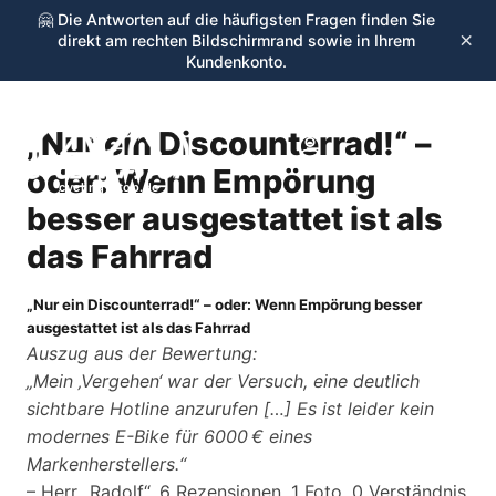
🤗 Die Antworten auf die häufigsten Fragen finden Sie
×
direkt am rechten Bildschirmrand sowie in Ihrem
Kundenkonto.
„Nur ein Discounterrad!“ –
☰
oder: Wenn Empörung
cycling-stop.de
besser ausgestattet ist als
das Fahrrad
„Nur ein Discounterrad!“ – oder: Wenn Empörung besser
ausgestattet ist als das Fahrrad
Auszug aus der Bewertung:
„Mein ‚Vergehen‘ war der Versuch, eine deutlich
sichtbare Hotline anzurufen […] Es ist leider kein
modernes E-Bike für 6000 € eines
Markenherstellers.“
– Herr „Radolf“, 6 Rezensionen, 1 Foto, 0 Verständnis