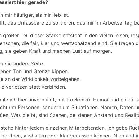
assiert hier gerade?
h mir häufiger, als mir lieb ist.
ft, das Unfassbare zu sortieren, das mir im Arbeitsalltag b
in großer Teil dieser Stärke entsteht in den vielen leisen, re
schen, die fair, klar und wertschätzend sind. Sie tragen de
ng, sie geben Kraft und machen Lust auf morgen.
m die andere Seite.
denen Ton und Grenze kippen.
 an der Wirklichkeit vorbeigehen.
 verletzen statt verbinden.
hle ich hier unverblümt, mit trockenem Humor und einem s
nicht um Personen, sondern um Situationen. Namen, Daten 
ußen. Was bleibt, sind Szenen, bei denen Anstand und Realit
ch stehe hinter jedem einzelnen Mitarbeitenden. Ich gebe Rück
einordnen, aushalten oder klar verlassen können. Niemand 