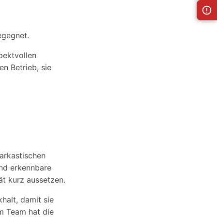
egegnet.
spektvollen
n Betrieb, sie
arkastischen
und erkennbare
ät kurz aussetzen.
halt, damit sie
im Team hat die