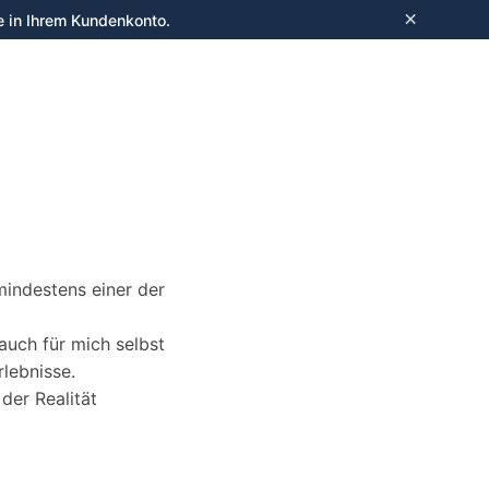
×
e in Ihrem Kundenkonto.
Anmelden
mindestens einer der
 auch für mich selbst
rlebnisse.
er Realität