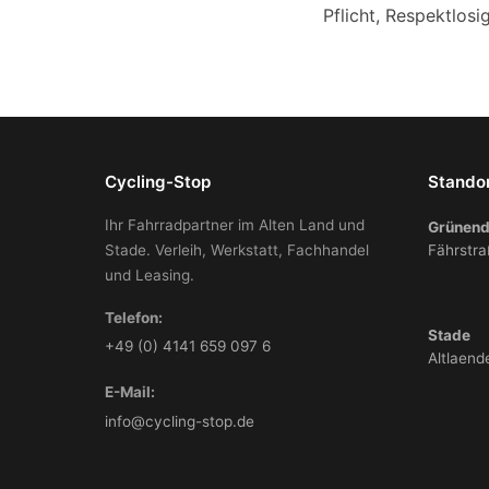
Pflicht, Respektlosi
Cycling-Stop
Stando
Ihr Fahrradpartner im Alten Land und
Grünend
Stade. Verleih, Werkstatt, Fachhandel
Fährstra
und Leasing.
Telefon:
Stade
+49 (0) 4141 659 097 6
Altlaend
E-Mail:
info@cycling-stop.de