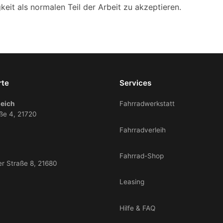
gkeit als normalen Teil der Arbeit zu akzeptieren.
rte
Services
eich
Fahrradwerkstatt
ße 4, 21720
Fahrradverleih
Fahrrad-Shop
er Straße 8, 21680
Leasing
Hilfe & FAQ