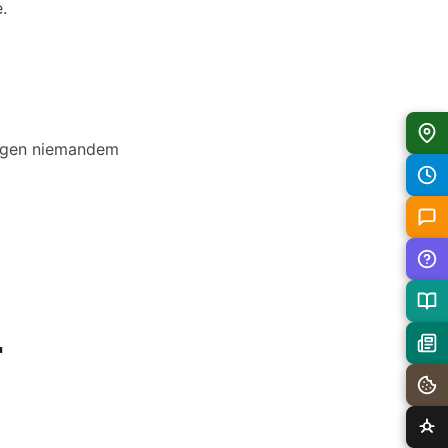
.
brigen niemandem
r