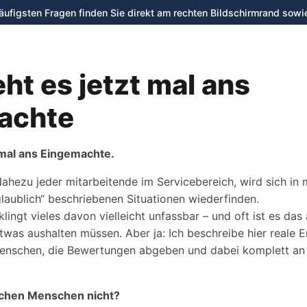
häufigsten Fragen finden Sie direkt am rechten Bildschirmrand sowi
Verleih
Shop
Werkstatt
ht es jetzt mal ans
achte
 mal ans Eingemachte.
Nahezu jeder mitarbeitende im Servicebereich, wird sich in 
glaublich“ beschriebenen Situationen wiederfinden.
ingt vieles davon vielleicht unfassbar – und oft ist es das
etwas aushalten müssen. Aber ja: Ich beschreibe hier reale E
nschen, die Bewertungen abgeben und dabei komplett an d
lchen Menschen nicht?