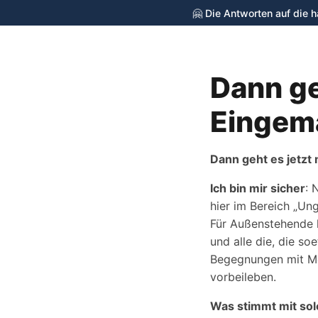
🤗 Die Antworten auf die 
Dann ge
cycling-stop.de
Eingem
Dann geht es jetzt
Ich bin mir sicher
: 
hier im Bereich „Un
Für Außenstehende kl
und alle die, die so
Begegnungen mit Me
vorbeileben.
Was stimmt mit so