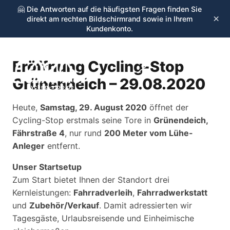
🤗 Die Antworten auf die häufigsten Fragen finden Sie
×
direkt am rechten Bildschirmrand sowie in Ihrem
Kundenkonto.
Eröffnung Cycling-Stop
☰
Grünendeich – 29.08.2020
cycling-stop.de
Heute,
Samstag, 29. August 2020
öffnet der
Cycling-Stop erstmals seine Tore in
Grünendeich,
Fährstraße 4
, nur rund
200 Meter vom Lühe-
Anleger
entfernt.
Unser Startsetup
Zum Start bietet Ihnen der Standort drei
Kernleistungen:
Fahrradverleih
,
Fahrradwerkstatt
und
Zubehör/Verkauf
. Damit adressierten wir
Tagesgäste, Urlaubsreisende und Einheimische