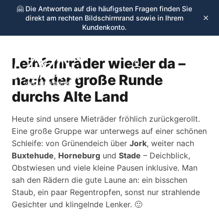
🤗 Die Antworten auf die häufigsten Fragen finden Sie
×
direkt am rechten Bildschirmrand sowie in Ihrem
Kundenkonto.
Leihfahrräder wieder da –
☰
nach der große Runde
cycling-stop.de
durchs Alte Land
Heute sind unsere Mieträder fröhlich zurückgerollt.
Eine große Gruppe war unterwegs auf einer schönen
Schleife: von Grünendeich über
Jork
, weiter nach
Buxtehude
,
Horneburg
und
Stade
– Deichblick,
Obstwiesen und viele kleine Pausen inklusive. Man
sah den Rädern die gute Laune an: ein bisschen
Staub, ein paar Regentropfen, sonst nur strahlende
Gesichter und klingelnde Lenker. 🙂