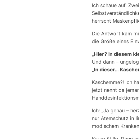
Ich schaue auf. Zw
Selbstverständlichke
herrscht Maskenpfli
Die Antwort kam mi
die Größe eines Ei
„Hier? In diesem k
Und dann – ungeloge
„In dieser… Kasch
Kaschemme?! Ich hat
jetzt nennt da jema
Handdesinfektionsmi
Ich: „Ja genau – he
nur Atemschutz in li
modischem Kranken
Kurze Stille. Dann z