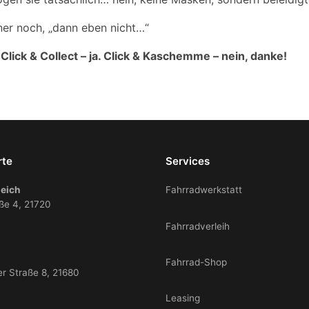
iner noch, „dann eben nicht…“
:
Click & Collect – ja. Click & Kaschemme – nein, danke!
rte
Services
eich
Fahrradwerkstatt
ße 4, 21720
Fahrradverleih
Fahrrad-Shop
er Straße 8, 21680
Leasing