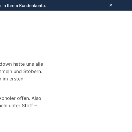
×
e in Ihrem Kundenkonto.
Anmelden
e
down hatte uns alle
ummeln und Stöbern.
n im ersten
Abholer offen. Also
eln unter Stoff –