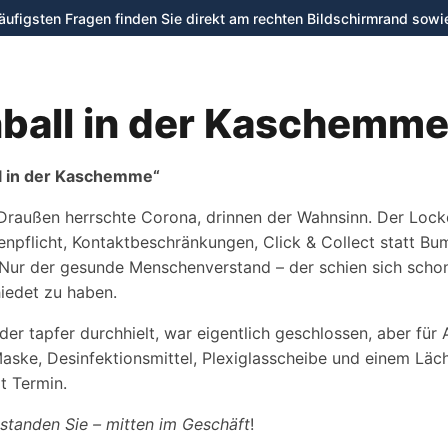
häufigsten Fragen finden Sie direkt am rechten Bildschirmrand sowi
Verleih
Shop
Werkstatt
ball in der Kaschemm
l in der Kaschemme“
Draußen herrschte Corona, drinnen der Wahnsinn. Der Lock
kenpflicht, Kontaktbeschränkungen, Click & Collect statt B
l. Nur der gesunde Menschenverstand – der schien sich scho
edet zu haben.
der tapfer durchhielt, war eigentlich geschlossen, aber für 
Maske, Desinfektionsmittel, Plexiglasscheibe und einem Läch
t Termin.
standen Sie – mitten im Geschäft
!