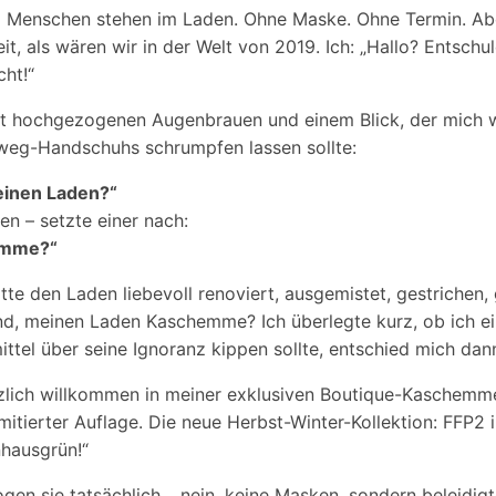
ei Menschen stehen im Laden. Ohne Maske. Ohne Termin. Ab
it, als wären wir in der Welt von 2019. Ich: „Hallo? Entschul
cht!“
t hochgezogenen Augenbrauen und einem Blick, der mich w
nweg-Handschuhs schrumpfen lassen sollte:
leinen Laden?“
n – setzte einer nach:
emme?“
te den Laden liebevoll renoviert, ausgemistet, gestrichen,
nd, meinen Laden Kaschemme? Ich überlegte kurz, ob ich e
ttel über seine Ignoranz kippen sollte, entschied mich dan
rzlich willkommen in meiner exklusiven Boutique-Kaschemme
mitierter Auflage. Die neue Herbst-Winter-Kollektion: FFP2 
hausgrün!“
ogen sie tatsächlich… nein, keine Masken, sondern beleidigt