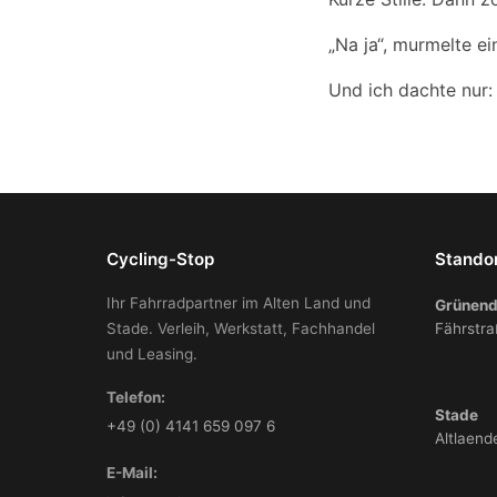
„Na ja“, murmelte e
Und ich dachte nur
Cycling-Stop
Stando
Ihr Fahrradpartner im Alten Land und
Grünend
Stade. Verleih, Werkstatt, Fachhandel
Fährstra
und Leasing.
Telefon:
Stade
+49 (0) 4141 659 097 6
Altlaend
E-Mail: