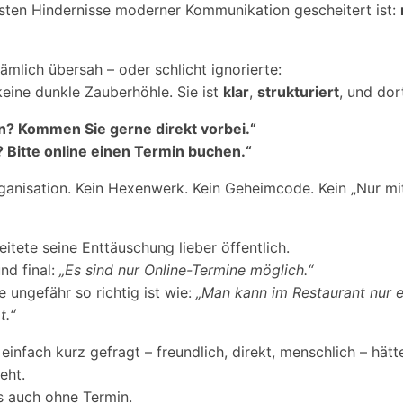
sten Hindernisse moderner Kommunikation gescheitert ist:
mlich übersah – oder schlicht ignorierte:
keine dunkle Zauberhöhle. Sie ist
klar
,
strukturiert
, und dor
n? Kommen Sie gerne direkt vorbei.“
 Bitte online einen Termin buchen.“
nisation. Kein Hexenwerk. Kein Geheimcode. Kein „Nur mit
itete seine Enttäuschung lieber öffentlich.
nd final:
„Es sind nur Online-Termine möglich.“
 ungefähr so richtig ist wie:
„Man kann im Restaurant nur 
t.“
infach kurz gefragt – freundlich, direkt, menschlich – hätte
eht.
s auch ohne Termin.