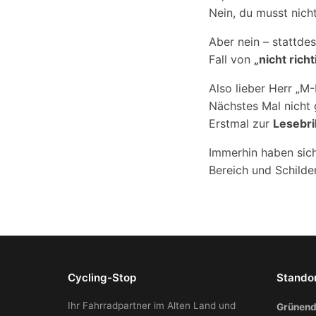
Nein, du musst nich
Aber nein – stattdes
Fall von
„nicht rich
Also lieber Herr „M
Nächstes Mal nicht 
Erstmal zur
Lesebri
Immerhin haben sic
Bereich und Schilder
Cycling-Stop
Stando
Ihr Fahrradpartner im Alten Land und
Grünend