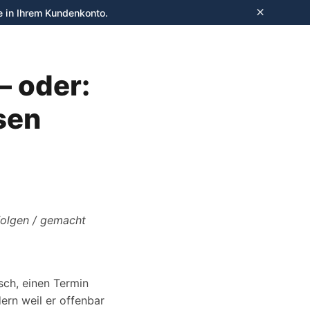
×
e in Ihrem Kundenkonto.
Anmelden
– oder:
sen
rfolgen / gemacht
sch, einen Termin
ern weil er offenbar