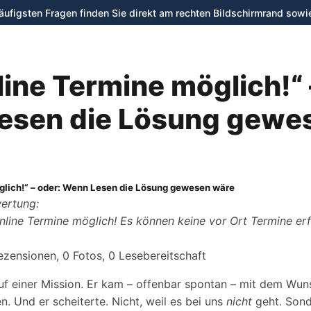
häufigsten Fragen finden Sie direkt am rechten Bildschirmrand sowi
Verleih
Shop
Werkstatt
line Termine möglich!“ 
esen die Lösung gewe
glich!“ – oder: Wenn Lesen die Lösung gewesen wäre
ertung:
 online Termine möglich! Es können keine vor Ort Termine e
ezensionen, 0 Fotos, 0 Lesebereitschaft
f einer Mission. Er kam – offenbar spontan – mit dem Wun
. Und er scheiterte. Nicht, weil es bei uns
nicht
geht. Sond